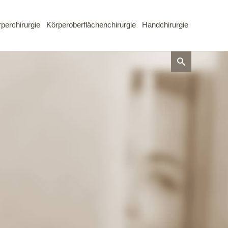
perchirurgie
Körperoberflächenchirurgie
Handchirurgie